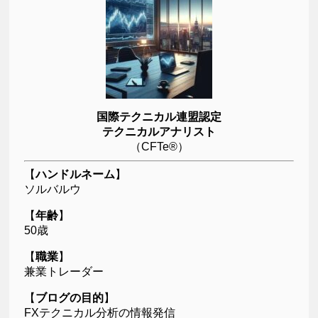
国際テクニカル連盟認定
テクニカルアナリスト
（CFTe®）
【
ハンドルネーム
】
ソルバルウ
【
年齢
】
50歳
【
職業
】
兼業トレーダー
【
ブログの目的
】
FXテクニカル分析の情報発信