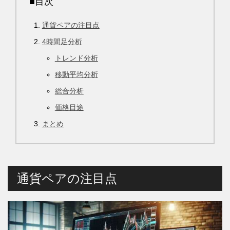
■目次
通貨ペアの注目点
4時間足分析
トレンド分析
移動平均分析
総合分析
価格目途
まとめ
通貨ペアの注目点