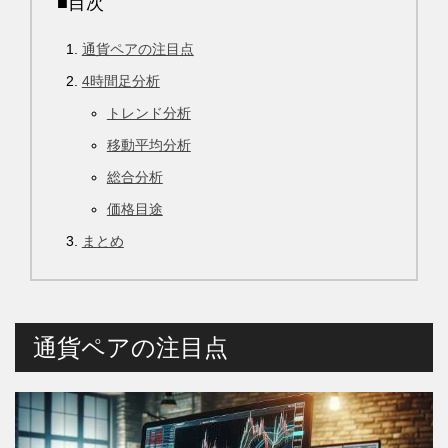
■目次
通貨ペアの注目点
4時間足分析
トレンド分析
移動平均分析
総合分析
価格目途
まとめ
通貨ペアの注目点