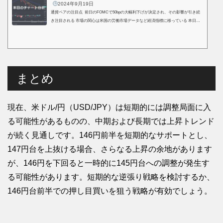
2024年9月19日
通貨ペアの注目点 前日のFOMCで50bpの大幅利下げが決定され、その影響が引き続
き注目される 市場の関心は米国の労働市場データなど経済指標に移っている 本日発
表の米新規失業保険申請件数が注目される(雇用統計と同じ集計期間のデータ) FOMC
を通過し、次の相場材料を探る展開となりそう ドル円は方向感を模索する動きが予想
される4時間足分析トレンド分析現在米ドル/円（USD/JPY）は、全体的に下降トレン
ドの中にあります。長期的な下降トレンドライン（147.218から引かれたライン）が依
然として市場の上値を抑えており、価格は...
まとめ
現在、米ドル/円（USD/JPY）は短期的には調整局面に入
る可能性があるものの、中期および長期では上昇トレンド
が続く見通しです。146円前半を短期的なサポートとし、
147円台を上抜ける場合、さらなる上昇の余地があります
が、146円を下回ると一時的に145円台への調整が発生す
る可能性があります。短期的な逆張り戦略を検討するか、
146円台前半での押し目買いを狙う戦略が有効でしょう。