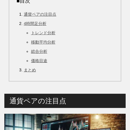
■目次
通貨ペアの注目点
4時間足分析
トレンド分析
移動平均分析
総合分析
価格目途
まとめ
通貨ペアの注目点