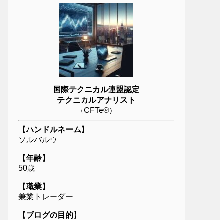
国際テクニカル連盟認定
テクニカルアナリスト
（CFTe®）
【
ハンドルネーム
】
ソルバルウ
【
年齢
】
50歳
【
職業
】
兼業トレーダー
【
ブログの目的
】