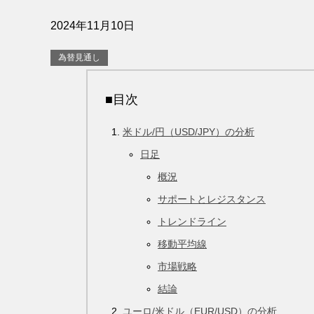
2024年11月10日
為替見通し
■目次
米ドル/円（USD/JPY）の分析
日足
概況
サポートとレジスタンス
トレンドライン
移動平均線
市場戦略
結論
ユーロ/米ドル（EUR/USD）の分析