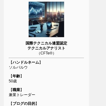
国際テクニカル連盟認定
テクニカルアナリスト
（CFTe®）
【
ハンドルネーム
】
ソルバルウ
【
年齢
】
50歳
【
職業
】
兼業トレーダー
【
ブログの目的
】