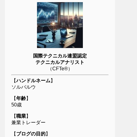
国際テクニカル連盟認定
テクニカルアナリスト
（CFTe®）
【
ハンドルネーム
】
ソルバルウ
【
年齢
】
50歳
【
職業
】
兼業トレーダー
【
ブログの目的
】