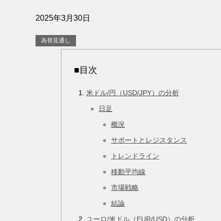
2025年3月30日
為替見通し
■目次
米ドル/円（USD/JPY）の分析
日足
概況
サポートとレジスタンス
トレンドライン
移動平均線
市場戦略
結論
ユーロ/米ドル（EUR/USD）の分析